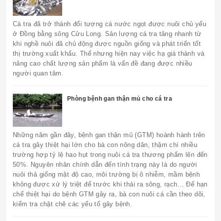
Cá tra đã trở thành đối tượng cá nước ngọt được nuôi chủ yếu
ở Đồng bằng sông Cửu Long. Sản lượng cá tra tăng nhanh từ
khi nghề nuôi đã chủ động được nguồn giống và phát triển tốt
thị trường xuất khẩu. Thế nhưng hiện nay việc hạ giá thành và
nâng cao chất lượng sản phẩm là vấn đề đang được nhiều
người quan tâm.
Phòng bệnh gan thận mủ cho cá tra
Những năm gần đây, bệnh gan thận mủ (GTM) hoành hành trên
cá tra gây thiệt hại lớn cho bà con nông dân, thậm chí nhiều
trường hợp tỷ lệ hao hụt trong nuôi cá tra thương phẩm lên đến
50%. Nguyên nhân chính dẫn đến tình trạng này là do người
nuôi thả giống mật độ cao, môi trường bị ô nhiễm, mầm bệnh
không được xử lý triệt để trước khi thải ra sông, rạch… Để hạn
chế thiệt hại do bệnh GTM gây ra, bà con nuôi cá cần theo dõi,
kiểm tra chặt chẽ các yếu tố gây bệnh.