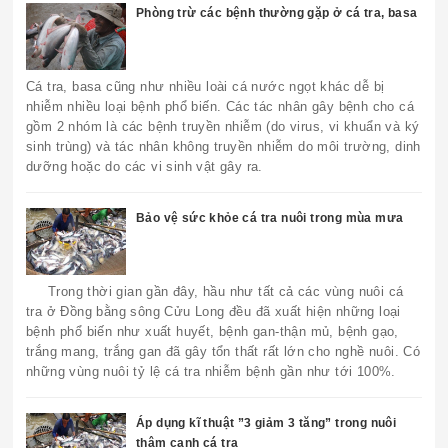
Phòng trừ các bệnh thường gặp ở cá tra, basa
Cá tra, basa cũng như nhiều loài cá nước ngọt khác dễ bị
nhiễm nhiều loại bệnh phổ biến. Các tác nhân gây bệnh cho cá
gồm 2 nhóm là các bệnh truyền nhiễm (do virus, vi khuẩn và ký
sinh trùng) và tác nhân không truyền nhiễm do môi trường, dinh
dưỡng hoặc do các vi sinh vật gây ra.
Bảo vệ sức khỏe cá tra nuôi trong mùa mưa
Trong thời gian gần đây, hầu như tất cả các vùng nuôi cá
tra ở Đồng bằng sông Cửu Long đều đã xuất hiện những loại
bệnh phổ biến như xuất huyết, bệnh gan-thận mủ, bệnh gạo,
trắng mang, trắng gan đã gây tổn thất rất lớn cho nghề nuôi. Có
những vùng nuôi tỷ lệ cá tra nhiễm bệnh gần như tới 100%.
Áp dụng kĩ thuật ”3 giảm 3 tăng” trong nuôi
thâm canh cá tra