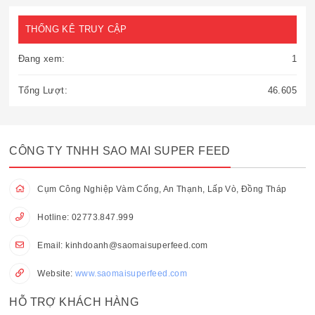
THỐNG KÊ TRUY CẬP
Đang xem:
1
Tổng Lượt:
46.605
CÔNG TY TNHH SAO MAI SUPER FEED
Cụm Công Nghiệp Vàm Cống, An Thạnh, Lấp Vò, Đồng Tháp
Hotline:
02773.847.999
Email:
kinhdoanh@saomaisuperfeed.com
Website:
www.saomaisuperfeed.com
HỖ TRỢ KHÁCH HÀNG