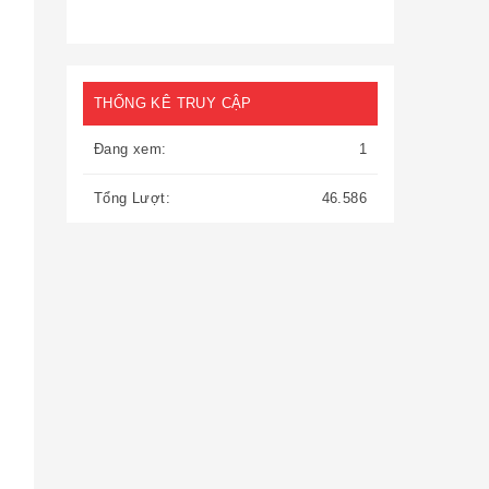
THỐNG KÊ TRUY CẬP
Đang xem:
1
Tổng Lượt:
46.586