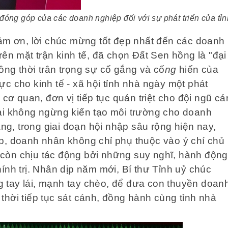
óng góp của các doanh nghiệp đối với sự phát triển của tỉn
cảm ơn, lời chúc mừng tốt đẹp nhất đến các doanh
rên mặt trận kinh tế, đã chọn Đất Sen hồng là "đại
ồng thời trân trọng sự cố gắng và cố
ng
hiến của
c cho kinh tế - xã hội tỉnh nhà ngày một phát
 cơ quan, đơn vị tiếp tục quán triệt cho đội ngũ cá
ải không ngừng kiến tạo môi trường cho doanh
ằng, trong giai đoạn hội nhập sâu rộng hiện nay,
p, doanh nhân không chỉ phụ thuộc vào ý chí chủ
còn chịu tác động bởi những suy nghĩ, hành động
ính trị. Nhân dịp năm mới, Bí thư Tỉnh uỷ chúc
 tay lái, mạnh tay chèo, để đưa con thuyền doan
thời tiếp tục sát cánh, đồng hành cùng tỉnh nhà