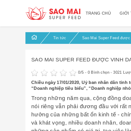
TRANG CHỦ
GIỚI
Tin tức
Sao Mai Super Feed được 
SAO MAI SUPER FEED ĐƯỢC VINH DA
0
/5 -
0
Bình chọn - 3021 Lượ
Chiều ngày 17/01/2020, Uỷ ban nhân dân tỉnh
“Doanh nghiệp tiêu biểu”, “Doanh nghiệp nhỏ
Trong những năm qua, cộng đồng doa
nói riêng vẫn phải đương đầu với rất 
hưởng của những bất ổn kinh tế - chính
và khát vọng, nhiều doanh nhân, doan
những sản phẩm có giá trị, tạo việc 