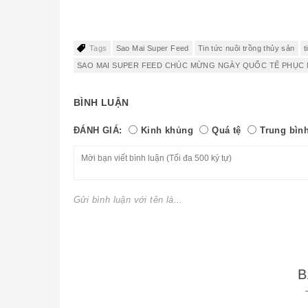
Tags
Sao Mai Super Feed
Tin tức nuôi trồng thủy sản
t
SAO MAI SUPER FEED CHÚC MỪNG NGÀY QUỐC TẾ PHỤC
BÌNH LUẬN
ĐÁNH GIÁ:
Kinh khủng
Quá tệ
Trung bìn
Gửi bình luận với tên là...
B