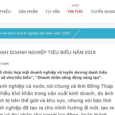
 THIỆU
SẢN PHẨM
TƯ VẤN
TIN TỨC
TUYỂN DỤN
vinh danh Doanh nghiệp tiêu biểu năm 2019
NH DOANH NGHIỆP TIÊU BIỂU NĂM 2019
t xem
 tổ chức họp mặt doanh nghiệp và tuyên dương danh hiệu
 và vừa tiêu biểu”, “Doanh nhân năng động sáng tạo”.
nh nghiệp cả nước nói chung và tỉnh Đồng Tháp
nhiều khó khăn trong sản xuất kinh doanh, do ảnh
 trị trên thế giới và khu vực, nhưng với bản lĩnh
h nghiệp đã tạo ra cho mình hướng đi mới, tạo ra
làm và thu nhập cho người lao động, hoàn thành