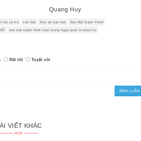
Quang Huy
in tuc ca tra
sao mai
thuc an sao mai
Sao Mai Super Feed
 NỮ
sao mai super feed chuc mung ngay quoc te phuc nu
h
Rất tốt
Tuyệt vời
ÀI VIẾT KHÁC