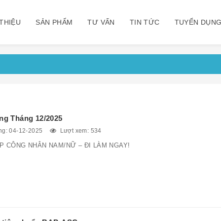
 THIỆU
SẢN PHẨM
TƯ VẤN
TIN TỨC
TUYỂN DỤN
ng Tháng 12/2025
g: 04-12-2025
Lượt xem: 534
P CÔNG NHÂN NAM/NỮ – ĐI LÀM NGAY!