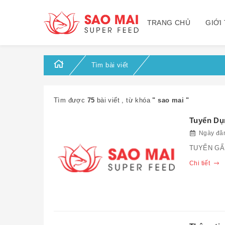
TRANG CHỦ
GIỚI
Tìm bài viết
Tìm được
75
bài viết , từ khóa
" sao mai "
Tuyển Dụ
Ngày đăn
TUYỂN GẤ
Chi tiết