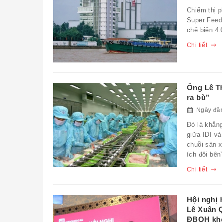
Chiếm thị 
Super Feed 
chế biến 4.
Chi tiết
Ông Lê Th
ra bù”
Ngày đăn
Đó là khẳn
giữa IDI và
chuỗi sản x
ích đôi bên
Chi tiết
Hội nghị 
Lê Xuân 
ĐBQH kho