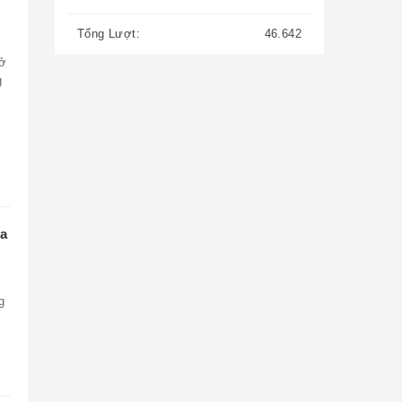
Tổng Lượt:
46.642
sở
g
òa
g