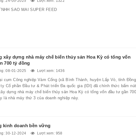
g: 24-05-2025
Lượt xem: 1322
TNHH SAO MAI SUPER FEED
g xây dựng nhà máy chế biến thủy sản Hoa Kỳ có tổng vốn
n 700 tỷ đồng
g: 08-01-2025
Lượt xem: 1436
tại cụm Công nghiệp Vàm Cống (xã Bình Thành, huyện Lấp Vò, tỉnh Đồn
ty Cổ phần Đầu tư & Phát triển Đa quốc gia (IDI) đã chính thức bấm nú
xây dựng nhà máy chế biến thủy sản Hoa Kỳ có tổng vốn đầu tư gần 70
ây là nhà máy thứ 3 của doanh nghiệp này.
g kinh doanh bền vững
g: 30-12-2024
Lượt xem: 958