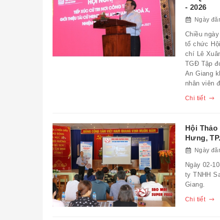
- 2026
Ngày đăn
Chiều ngày
tổ chức Hội
chí Lê Xuâ
TGĐ Tập đo
An Giang kh
nhân viên 
Chi tiết
Hội Thảo
Hưng, TP
Ngày đăn
Ngày 02-10
ty TNHH Sa
Giang.
Chi tiết