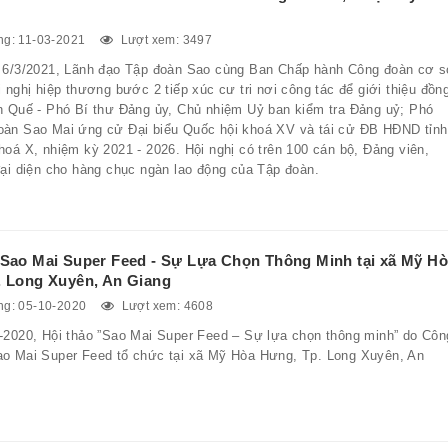
g: 11-03-2021
Lượt xem: 3497
 6/3/2021, Lãnh đạo Tập đoàn Sao cùng Ban Chấp hành Công đoàn cơ 
 nghị hiệp thương bước 2 tiếp xúc cư tri nơi công tác để giới thiệu đồn
n Quế - Phó Bí thư Đảng ủy, Chủ nhiệm Uỷ ban kiểm tra Đảng uỷ; Phó
àn Sao Mai ứng cử Đại biểu Quốc hội khoá XV và tái cử ĐB HĐND tỉnh
oá X, nhiệm kỳ 2021 - 2026. Hội nghị có trên 100 cán bộ, Đảng viên,
đại diện cho hàng chục ngàn lao động của Tập đoàn.
 Sao Mai Super Feed - Sự Lựa Chọn Thông Minh tại xã Mỹ H
. Long Xuyên, An Giang
g: 05-10-2020
Lượt xem: 4608
-2020, Hội thảo ”Sao Mai Super Feed – Sự lựa chọn thông minh” do Côn
o Mai Super Feed tổ chức tại xã Mỹ Hòa Hưng, Tp. Long Xuyên, An