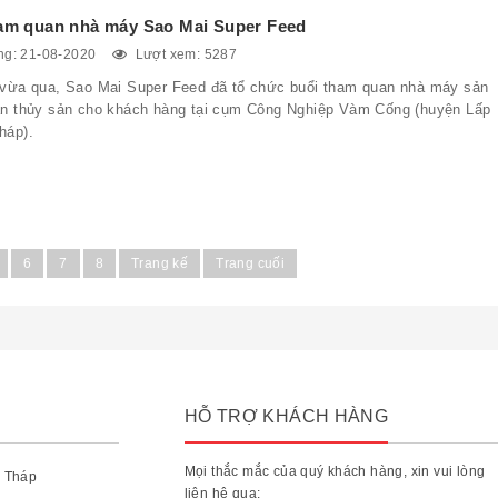
am quan nhà máy Sao Mai Super Feed
g: 21-08-2020
Lượt xem: 5287
 vừa qua, Sao Mai Super Feed đã tổ chức buổi tham quan nhà máy sản
ăn thủy sản cho khách hàng tại cụm Công Nghiệp Vàm Cống (huyện Lấp
háp).
6
7
8
Trang kế
Trang cuối
HỖ TRỢ KHÁCH HÀNG
Mọi thắc mắc của quý khách hàng, xin vui lòng
 Tháp
liên hệ qua: