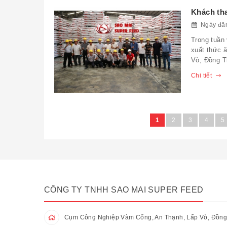
Khách th
Ngày đăn
Trong tuần
xuất thức 
Vò, Đồng T
Chi tiết
1
2
3
4
5
CÔNG TY TNHH SAO MAI SUPER FEED
Cụm Công Nghiệp Vàm Cống, An Thạnh, Lấp Vò, Đồng