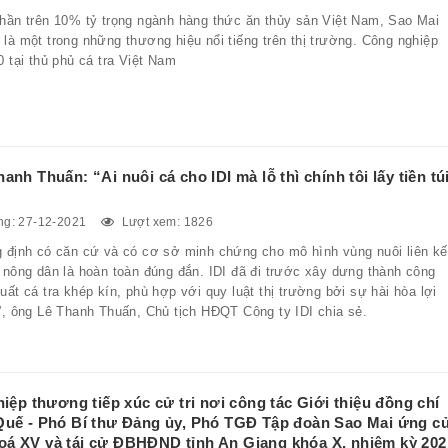
phần trên 10% tỷ trọng ngành hàng thức ăn thủy sản Việt Nam, Sao Mai
là một trong những thương hiệu nổi tiếng trên thị trường. Công nghiệp
0 tại thủ phủ cá tra Việt Nam
anh Thuấn: “Ai nuôi cá cho IDI mà lỗ thì chính tôi lấy tiền tú
g: 27-12-2021
Lượt xem: 1826
g định có căn cứ và có cơ sở minh chứng cho mô hình vùng nuôi liên kế
 nông dân là hoàn toàn đúng đắn. IDI đã đi trước xây dưng thành công
uất cá tra khép kín, phù hợp với quy luật thị trường bởi sự hài hòa lợi
”, ông Lê Thanh Thuấn, Chủ tịch HĐQT Công ty IDI chia sẻ.
hiệp thương tiếp xúc cử tri nơi công tác Giới thiệu đồng chí
Quế - Phó Bí thư Đảng ủy, Phó TGĐ Tập đoàn Sao Mai ứng c
á XV và tái cử ĐBHĐND tỉnh An Giang khóa X, nhiệm kỳ 202