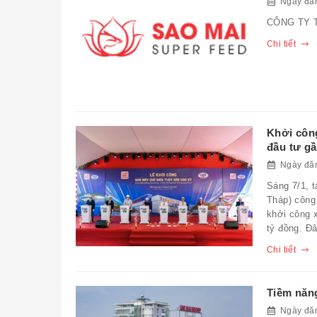
Ngày đăn
CÔNG TY 
Chi tiết
Khởi côn
đầu tư gầ
Ngày đăn
Sáng 7/1, 
Tháp) công 
khởi công 
tỷ đồng. Đ
Chi tiết
Tiềm năn
Ngày đăn