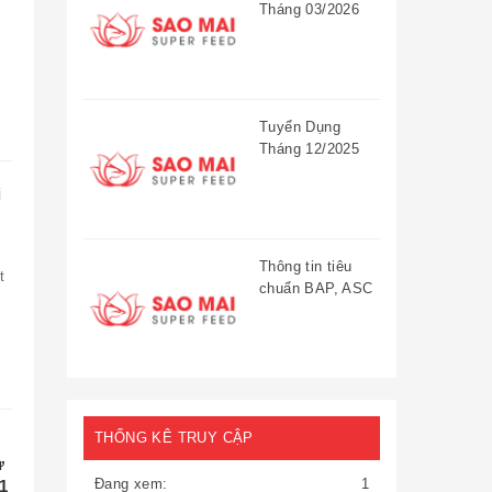
Tháng 03/2026
Tuyển Dụng
Tháng 12/2025
i
Thông tin tiêu
t
chuẩn BAP, ASC
THỐNG KÊ TRUY CẬP
ử
Đang xem:
1
1